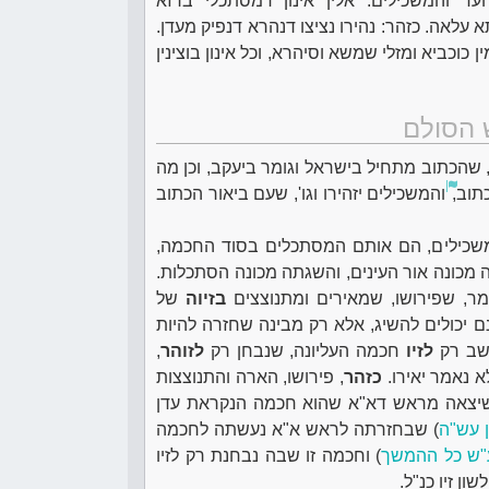
עד והמשכילים: אלין אינון דמסתכלי ברזא
א עלאה. כזהר: נהירו נציצו דנהרא דנפיק מעדן.
 כוכביא ומזלי שמשא וסיהרא, וכל אינון בוצינין
 הסולם
 שהכתוב מתחיל בישראל וגומר ביעקב, וכן מה
כתוב,
והמשכילים יזהירו וגו', שעם ביאור הכתוב
שכילים, הם אותם המסתכלים בסוד החכמה,
 מכונה אור העינים, והשגתה מכונה הסתכלות.
אומר, שפירושו, שמאירים ומתנוצצים
בזיוה
של
ם יכולים להשיג, אלא רק מבינה שחזרה להיות
חשב רק
לזיו
חכמה העליונה, שנבחן רק
לזוהר
,
לא נאמר יאירו.
כזהר
, פירושו, הארה והתנוצצות
 שיצאה מראש דא"א שהוא חכמה הנקראת עדן
ן עש"ה
) שבחזרתה לראש א"א נעשתה לחכמה
ע"ש כל ההמשך
) וחכמה זו שבה נבחנת רק לזיו
ון זיו כנ"ל.