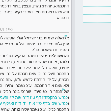
הרקיע ומצדיקי הרבים ככוכבים לעולם ו
דחכמתא. יזהירו: נהרין, ונצצין בזיוא דחכמת
ודא איהו רזא סתימא, דאקרי רקיע. ביה קיימין
דנהורא.
פירוש
א)
ואלה שמות בני ישראל וגו':
הוקשה לו,
ענין גלות מצרים בפנימיות. ועל זה מביא ה
הזה יובנו השאלות הנ"ל.
והמשכילים יזהירו כזהר הרקיע וגו':
והמ
כלומר, אותם שהשיגו סוד החכמה, כי חכמה
יזהירו, הוקשה לו למה לא כתוב יאירו. ו
החכמה העליונה. כי עצם חכמה עליונה, אינ
חכמה, על ידי חזרתה לראש א"א, שזה נ
ולא עצם אור החכמה. וע"כ נאמר
יזהירו
, ו
של
הנהר היוצא מעדן, שה"ס בינה הנ"ל,
(
כמ"ש בהקסה"ז דף ט"ו ד"ה אות י"ג והעני
(
כמ"ש שם בדף ט"ז אות י"ד ד"ה ואגליף 
החכמה כנ"ל, וע"כ נאמר עליה
כזהר,
שהיא לש