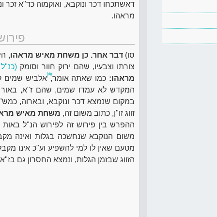
דאשתכחו דכר ונוקבא, ואוקמוה כד"א זכר ו
מראהו.
פירוש
סו)
דבר אחר. כן משחת מאיש מראהו,
היי
צורתו וצבעיו, שהם ירוק חוור וסומק
(כנ"ל 
מראהו:
כמו שאתה אומר,
אלביש שמים קד
המקדש לא עמדו שמים, שהם ז"א, באור ש
במקום שנמצא דכר ונוקבא, ובארוה, כמש"
זווג זו"ן, כתוב משום זה,
משחת מאיש מראה
ההפרש בין פירוש זה לפירוש הנ"ל באות ס
משום הנוקבא שנחשכה בגלות ואינה מקבל
מטעם שאין לו למי להשפיע וע"כ אינו מקב
הזווג שבזמן הגלות, ונמצא החסרון גם בז"א, 