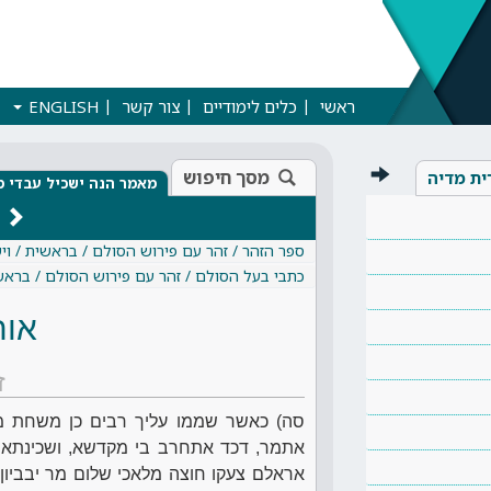
ראשי
כלים לימודיים
צור קשר
ENGLISH
מסך חיפוש
ית מדיה
מאמר הנה ישכיל עבדי מ
ספר הזהר / זהר עם פירוש הסולם / בראשית / וי
כתבי בעל הסולם / זהר עם פירוש הסולם / בראש
אות
ז
סה) כאשר שממו עליך רבים כן משחת מא
אתמר, דכד אתחרב בי מקדשא, ושכינתא אתג
אראלם צעקו חוצה מלאכי שלום מר יבביון, 