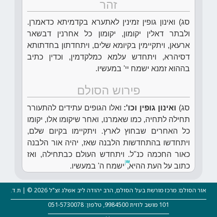
זהר
סג) ואינון גופין זמינין לאתערא בקדמיתא כדאמרן.
ולבתר דאלין יקומון, יקומון כל אחרנין דבשאר
ארעאן, ויתקיימין בקיומא שלים, ויתחדתון בחדתותא
דסיהרא, ויתחדש עלמא כמלקדמין, וכדין כתיב
בההוא זמנא ישמח יי' במעשיו.
פירוש הסולם
סג)
ואינון גופין וכו':
ואלו הגופים עתידים להתעורר
תחילה לתחיה, כמו שאמרנו, ואחר שיקומו אלו, יקומו
כל האחרים שבחוץ לארץ. ויתקיימו בקיום שלם,
ויתחדשו בהתחדשות הלבנה שאז, יהיה אור הלבנה
כאור החכמה כנ"ל. ויתחדש העולם כבתחילה, ואז
כתוב על העת ההיא,
ישמח ה' במעשיו.
אור הסולם: מרכז מורשת בעל הסולם, הרב יהודה ליב אשלג זצ"ל 2026 © | ת.ד.
101 מושב לוזית 9984500, טלפון: 051-5730078