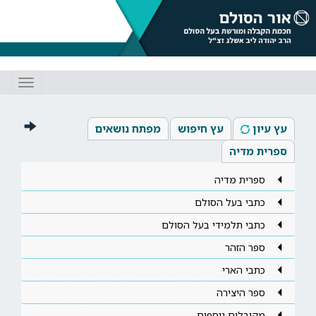
Toggle
gation
עץ עיון
עץ חיפוש
מפתח נושאים
ספרית מדיה
ספרית מדיה
כתבי בעל הסולם
כתבי תלמידי בעל הסולם
ספר הזהר
כתבי הארי
ספר היצירה
מקובלים נוספים