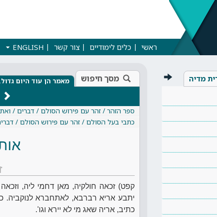
ראשי
כלים לימודיים
צור קשר
ENGLISH
מסך חיפוש
ית מדיה
מאמר הן עוד היום גדול
ספר הזהר / זהר עם פירוש הסולם / דברים / ואת
כתבי בעל הסולם / זהר עם פירוש הסולם / דברים
אות
ז
קפט) זכאה חולקיה, מאן דחמי ליה, וזכאה ח
יתבע אריא רברבא, לאתחברא לנוקביה. כל
כתיב, אריה שאג מי לא יירא וגו'.