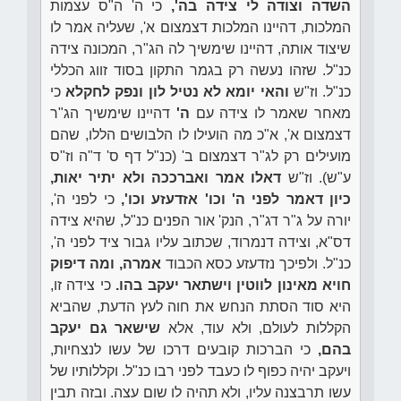
השדה וצודה לי צידה בה',
כי ה' ה"ס עצמות
המלכות, דהיינו המלכות דצמצום א', שעליה אמר לו
שיצוד אותה, דהיינו שימשיך לה הג"ר, המכונה צידה
כנ"ל. שזהו נעשה רק בגמר התקון בסוד זווג הכללי
כנ"ל. וז"ש
והאי יומא לא נטיל לון ונפק לחקלא
כי
מאחר שאמר לו צידה עם
ה'
דהיינו שימשיך הג"ר
דצמצום א', א"כ מה הועילו לו הלבושים הללו, שהם
מועילים רק לג"ר דצמצום ב' (כנ"ל דף ס' ד"ה וז"ס
ע"ש). וז"ש
דאלו אמר ואברככה ולא יתיר יאות,
כיון דאמר לפני ה' וכו' אזדעזע וכו',
כי לפני ה',
יורה על ג"ר דג"ר, הנק' אור הפנים כנ"ל, שהיא צידה
דס"א, וצידה דנמרוד, שכתוב עליו גבור ציד לפני ה',
כנ"ל. ולפיכך נזדעזע כסא הכבוד
אמרה, ומה דיפוק
חויא מאינון לווטין וישתאר יעקב בהו.
כי צידה זו,
היא סוד הסתת הנחש את חוה לעץ הדעת, שהביא
הקללות לעולם, ולא עוד, אלא
שישאר גם יעקב
בהם,
כי הברכות קובעים דרכו של עשו לנצחיות,
ויעקב יהיה כפוף לו כעבד לפני רבו כנ"ל. וקללותיו של
עשו תרבצנה עליו, ולא תהיה לו שום עצה. ובזה תבין