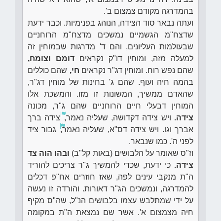
בהמדרגה מקודם צמצום ב'.
ועתה נבאר סוד הצידה, הנוהג בפנימיות. וכבר ידעת
שדצח"מ הגשמיים נמשכים מדצח"מ הרוחניים
שבעולמות העליונים, והם ד' מדרגות שבמוחין זה
למעלה מזה, ומוחין דו"ק נקראים
דומם וצומח,
שהם נפש רוח. ומוחין דג"ר נקראים
חי,
שהם כוללים
בהמה חיה ועוף. שהם ג' בחינות של מוחין דג"ר,
שהאדם ממשיך, המשונות זו מזו. והמשכת אלו
המוחין דבעלי חיים הרוחניים שהם ג"ר, מכונה
צידה.
ויש צידה דקדושה, שעליה נאמר,
צידה ברך
אברך וגו. ויש צידה דס"א, שעליה נאמר,
גבור ציד
לפני ה'. כמו שנבאר.
וז"ס שאומר על הלבושים (באות קל"ב)
ובהו הוה צד
צידה.
כי ידעת, שכדי להמשיך ג"ר צריכים להוריד
ה"ת מנקבי עינים לפה, שאז חוזרים אח"פ דכלים
להמדרגה, ונמשכים הג"ר דאורות. והורדה זו נעשה
על ידי שמתלבש עצמו בלבושים הנ"ל, שה"ס מקיף
חיה מצמצום א'. אשר שם נמצאת ה"ת במקומה