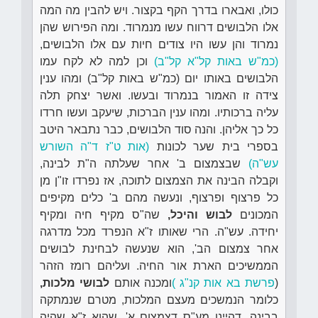
כולו, ואבארו בדרך הקף בקצור. ויש להבין מה המה
אלו הלבושים דרווח עשו מנמרוד. ומה הפירוש שהן
נמרוד והן עשו היו צודים חיות עם אלו הלבושים,
(כמ"ש באות קל"א קל"ב)
וכן למה לא לקח עמו
הלבושים באותו יום (כמ"ש באות קל"ב) ומהו ענין
צידה זו האמור בנמרוד ובעשו. ואשר יצחק תלה
עליה ברכותיו. ומהו ענין הברכות, שיעקב ועשו חרדו
כל כך אליהן. והנה סוד הלבושים, כבר נתבאר היטב
בספרי בית שער לכונות
(אות ט"ז ד"ה השורש
עש"ה)
שבצמצום ב' אחר שעלתה ה"ת לבינה,
וקבלה הבינה את הצמצום לתוכה, אז נפרדו זו"ן מן
כל פרצוף ופרצוף, ונעשה מהם ב' כלים מקיפים
המכונים
לבוש והיכל,
שה"ס מקיף חיה ומקיף
יחידה. עש"ה. הרי שאותו ז"א הנפרד מכל מדרגה
אחר צמצום הב', הוא שנעשה לבחינת לבושים
הממשיכים הארת אור החיה. ועליהם רומז הזהר
(
פרשת בא אות קנ"ג )
ומכנה אותם
לבושי מלכות,
כלומר הנמשכים מעצם המלכות, מטרם שנמתקה
בבינה. דהיינו מע"ס דצמצום א', שהוא ז"א שהיה