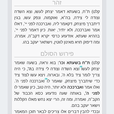
זהר
קלט) ת"ח, בשעתא דאמר יצחק לעשו, וצא השדה
וצודה לי צידה, בה"א, ואוקמוה, ונפק עשו, בגין
דיתברך מיצחק, דקאמר ליה, ואברככה לפני יי', דאלו
אמר ואברככה, ולא יתיר, יאות. כיון דאמר לפני יי',
בההיא שעתא, אזדעזע כרסי יקרא דקב"ה, אמרה,
ומה דיפוק חויא מאינון לווטין, וישתאר יעקב בהו.
פירוש הסולם
קלט)
ת"ח בשעתא וכו':
בוא וראה, בשעה שאמר
יצחק לעשו
וצא השדה וצודה לי צידה ב
ה',
כי היה
צריך לומר ציד בלא ה', ובארוה. ויצא עשו לצוד ציד
כדי שיתברך מיצחק, שאמר לו
ואברככה לפני ה'.
ואלו אמר
ואברככה
ולא יותר, היה טוב, כיון שאמר לו
לפני ה',
באותה שעה נזדעזע כסא הכבוד של
הקב"ה, ואמרה, ומה זה, הרי יצא נחש מאלו הקללות
וישאר יעקב בהם.
ובכדי להבין דברים אלו צריכים לבאר תוכן המאמר