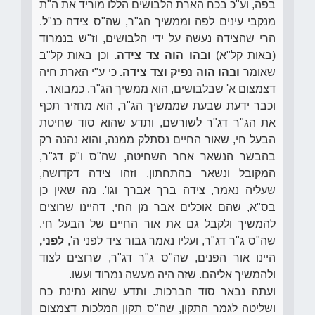
בפה, וע"כ בכח הארת הלבושים הללו מוריד את ה"ת
מנקבי עינים לפה וממשיך הג"ר, שה"ס צידה כנ"ל.
הרי שהצידה נעשה על ידי הלבושים, וז"ש בנמרוד
(באות קל"א)
ובהו הוה צד צידה.
וכן באות קל"ב
שאומר
ובהו הוה נפיק וצד צידה.
כי ע"י הארת חיה
דצמצום א' שבלבושים, הוא ממשיך הג"ר. כמבואר.
וכבר ידעת שבעת שממשיך הג"ר, הוא מחזיר תכף
את הג"ר דג"ר לשורשם, ותדע שהוא סוד שחיטת
הבעל חי, שאור החיים נסתלק ממנה, והוא נהנה רק
בהבשר הנשאר אחר השחיטה, שה"ס ו"ק דג"ר,
המקובל ונשאר בהתחתון. וזהו צידה דקדושה,
שעליה נאמר, צידה ברך אברך וגו'. מה שאין כן
בס"א, שהם אוכלים אבר מן החי, דהיינו שרוצים
להמשיך ולקבל גם את אור החיים של הבעל חי.
שה"ס ג"ר דג"ר, ועליו נאמר גבור ציד לפני ה',
לפני,
היינו אור הפנים, שה"ס ג"ר דג"ר, שרוצים לצוד
ולהמשיך אליהם. שזה היה מעשה נמרוד ועשו.
ועתה נבאר סוד הברכות. ותדע שהוא נתינת כח
ושליטה לגמר התקון, שה"ס תקון המלכות דצמצום