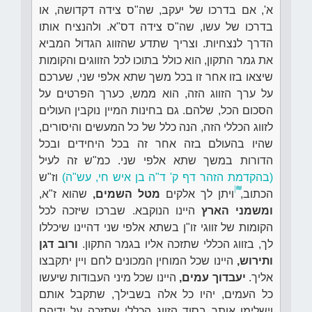
א', אם בדרכו של יעקב, שה"ס צידה דקדושה, או
בדרכו של עשו, שה"ס צידה דס"א. ולהנציח אותו
הדרך לנצחיות. וצריך שתדע שהזווג הגדול המביא
את גמר התקון, הוא כולל בתוכו לכל הזווגים והקומות
שיצאו בזו אחר זו בכל משך שתא אלפי שני, שערכם
על ערך הזווג הזה, הוא ממש, כערך הפרטים על
הסכום הכל, שלהם. גם בחינות המיין נוקבין העולים
לזווג הכללי הזה, הנה כלל של כל המעשים והיסורים,
שהיו בהעולם בזה אחר זה בכל היחידים ובכל
הדורות במשך שתא אלפי שני. כמ"ש זה לעיל
(בהקדמת הזהר דף ק' ד"ה בן איש חי, עש"ה)
וז"ש
הכתוב,
ויתן לך אלקים
מטל השמים,
שהוא ז"א,
ומשמני הארץ
היינו הנוקבא. שברכו שיזכה לכל
הקומות של זווגי זו"ן בשתא אלפי שני דהיינו שיכללו
לך, בזווג הכללי שתזכה אליו בגמר התקון.
ורוב דגן
ותירוש,
היינו שכל המוחין המכונים לחם ויין יתקבצו
אליך.
יעבדוך עמים,
היינו שכל מיני העבודות שיעשו
כל העמים, יהיו כל אלה בשבילך, שתקבל אותם
וישלימו אותך בסוד הזווג הכללי שתזכה על ידיהם