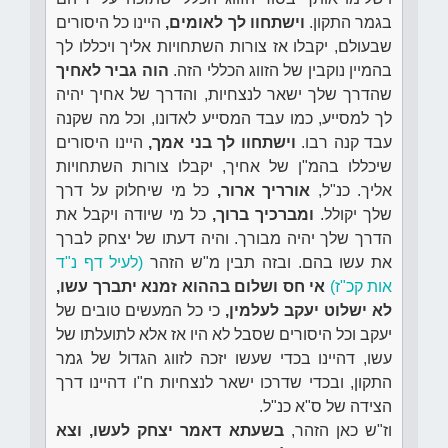
בגמר התקון.
וישתחוו לך לאומים,
היינו כל היסורים
שבעולם, יקבלו אז צורות השתחויות אליך ויכללו לך
בהמיין נוקבין של הזווג הכללי הזה.
הוה גביר לאחיך
שהדרך שלך ישאר לנצחיות, והדרך של אחיך יהיה
לך למסייע, כמו עבד המסייע לאדונו, וכל מה שקנה
עבד קנה רבו.
וישתחוו לך בני אמך,
היינו היסורים
שיכללו בהמ"ן של אחיך, יקבלו צורות השתחויות
אליך. כנ"ל,
אורריך ארור,
כל מי שיחלוק על דרך
שלך יקולל.
ומברכיך ברוך,
כל מי שיודה ויקבל את
הדרך שלך יהיה מבורך. והיה דעתו של יצחק לברך
את עשו בהם. ובזה תבין מ"ש הזהר
(לעיל דף נ"ד
אות קכ"ז)
אי חס ושלום בההוא זמנא יתברך עשו,
לא ישלוט יעקב לעלמין,
כי כל המעשים טובים של
יעקב וכל היסורים שסבל לא היו אז אלא לתועלתו של
עשו, דהיינו בכדי שעשו יזכה לזווג הגדול של גמר
התקון, ובכדי שדרכו ישאר לנצחיות ח"ו דהיינו דרך
הצידה של ס"א כנ"ל.
וז"ש כאן הזהר,
בשעתא דאמר יצחק לעשו, וצא