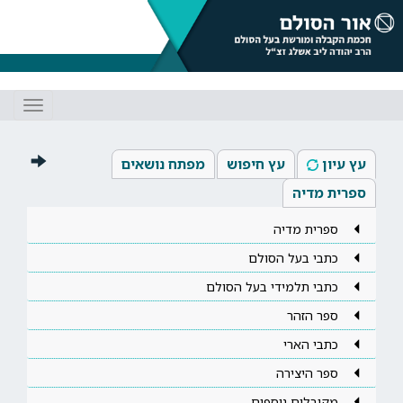
Toggle
gation
עץ עיון
עץ חיפוש
מפתח נושאים
ספרית מדיה
ספרית מדיה
כתבי בעל הסולם
כתבי תלמידי בעל הסולם
ספר הזהר
כתבי הארי
ספר היצירה
מקובלים נוספים