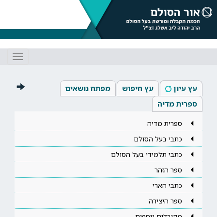
Toggle
gation
עץ עיון
עץ חיפוש
מפתח נושאים
ספרית מדיה
ספרית מדיה
כתבי בעל הסולם
כתבי תלמידי בעל הסולם
ספר הזהר
כתבי הארי
ספר היצירה
מקובלים נוספים