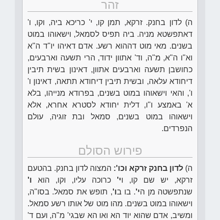
זהר
ה) לדון בחנק. זרקא, תמן קו, י' כריכא ביה, וקו, ו'
דאתפשטא מניה. ביה תפיס לסמאל, וישאוהו במוט
בשנים. מאי מוט דההוא רשע. אדם דאיהו יו"ד ה"א
וא"ו ה"א, מ"ה, וד' אתוון ידוד, הרי תשעה וארבעים,
כחושבן תשעה וארבעים אתוון, דאינון בשית תיבין
דיחודא עלאה, ובשית תיבין דיחודא תתאה, דאינון ו'
ו', והאי וישאוהו במוט בשנים, בפרודא מנייהו, בלא
א' באמצע ו"ו, דלית יחודא לסטרא אחרא, אלא
וישאוהו במוט בשנים, סמאל ובת זוגיה, עולם
הנפרדים.
פירוש הסולם
ה)
לדון בחנק זרקא וכו':
המצוה לדון בחנק. בהטעם
זרקא, יש שם קו, ו
י'
כרוכה עליו, וקו, הוא
ו'
שנתפשטה מן ה
י'
. בו ב
ו'
, תופש את סמאל. בסו"ה,
וישאוהו במוט בשנים. מהו מוט של אותו רשע סמאל.
ומשיב, אדם שהוא יוד הא ואו הא שבגי' מ"ה, ועם ד'