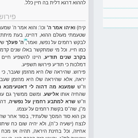
לההוא דרגא דלית בה חיין כלל.
פירוש
קיח)
ואיהו אמר ה'
וכו': והוא אמר ה' שמע
שטעמתי מעולם ההוא, דהיינו, בעת מיתתו,
לבקש רחמים על נפשו, ואמר,
ה' פעלך
שעש
כמו חייו. וכל מי שמתקשר באלו שנים קדמו
בקרב שנים תודיע
, היינו להשפיע חיים
דמלכות כי תודיע פירושו תשפיע.
פירוש. שהיראה שלו היא מהזמן שעבר, כי 
יראה, אלא שהיראה שלו היא מהזמן שעבר
וז"ש
שמענא מה דהוה לי דאטעימנא 
שהחיה אותו
אלישע
. ומשם ממשיך גם עת
וז"ש
שרא למתבע רחמין על נפשיה
, דה
מ"ן, שה"ס בקשת רחמים על עצמו.
וכן הוא סוד המסך שלעתיד, בסוד אחר שהב"
לנצח (ישעיה כ"ה), ולא יהיה שום כח שית
אחיזה, וכל בחינת היראה, תהיה אז מכח 