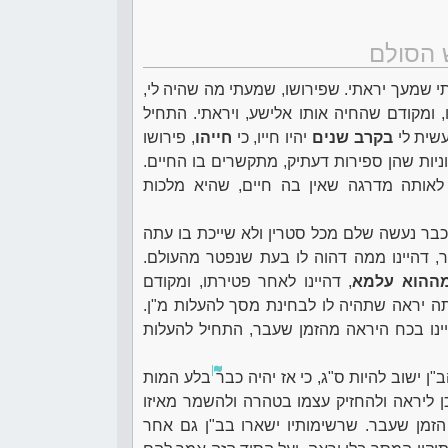
 הסולם
תי שמעך יראתי. שפירושו, שמעתי מה שהיה לי,
 ומקודם שהחיה אותו אלישע, ויראתי. התחיל
ית לי
בקרב שנים
יהיו חייו, כי
חייהו
, פירושו
ניות שהן ספירות דעתיק, מתקשרים בו החיים.
 לאותה מדרגה שאין בה חיים, שהיא מלכות
כבר נעשה שלם מכל סטרין ולא שייכת בו עתה
, דהיינו ממה דהוה לו בעת שנפטר מהעולם.
מההוא עלמא
, דהיינו לאחר פטירתו, ומקודם
ה יראה שתהיה לו לבחינת מסך להעלות מ"ן.
יינו בכח היראה מהזמן שעבר, התחיל להעלות
ן ישוב להיות ס"ג, כי אז יהיה כבר
בלע המות
כן ליראה ולהחזיק עצמו בטהרה ולהשמר מאיזו
הזמן שעבר. שרשימותיו ישארו בב"ן גם אחר