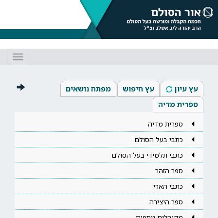
Toggle
gation
עץ עיון
עץ חיפוש
מפתח נושאים
ספרית מדיה
ספרית מדיה
כתבי בעל הסולם
כתבי תלמידי בעל הסולם
ספר הזהר
כתבי הארי
ספר היצירה
מקובלים נוספים