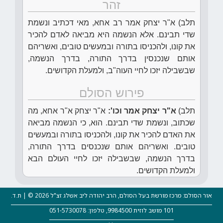
זהר
תלב) א"ר יצחק אמר רב אחא, מאי דכתיב ונשמת
שדי תבינם. אלא הנשמה היא מביאה לאדם להכיר
את קונו, ולהכניסו בתורה ובמעשים טובים, ואשריהם
אותם שנכנסין בדרך התורה, בדרך הנשמה,
שבשבילה יזכו לחיי העוה"ב, ולמעלת הקדושים.
פירוש הסולם
תלב)
א"ר יצחק אמר וכו':
א"ר יצחק א"ר אחא, מה
שכתוב, ונשמת שדי תבינם. הוא, כי הנשמה מביאה
את האדם להכיר את קונו, ולהכניסו בתורה ובמעשים
טובים. ואשריהם אותם שנכנסים בדרך התורה,
בדרך הנשמה, שבשבילה יזכו לחיי העולם הבא
ולמעלת הקדושים.
אור הסולם: מרכז מורשת בעל הסולם, הרב יהודה ליב אשלג זצ"ל 2026 © | ת.ד.
101 מושב לוזית 9984500, טלפון: 051-5730078