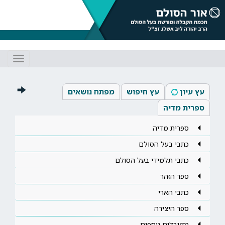
Toggle
gation
עץ עיון
עץ חיפוש
מפתח נושאים
ספרית מדיה
ספרית מדיה
כתבי בעל הסולם
כתבי תלמידי בעל הסולם
ספר הזהר
כתבי הארי
ספר היצירה
מקובלים נוספים