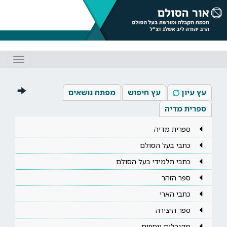
Toggle
gation
עץ עיון
עץ חיפוש
מפתח נושאים
ספרית מדיה
ספרית מדיה
כתבי בעל הסולם
כתבי תלמידי בעל הסולם
ספר הזהר
כתבי הארי
ספר היצירה
מקובלים נוספים