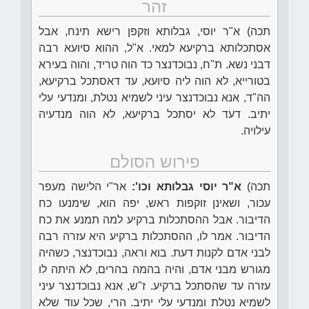
זהר
תכה) א"ר יוסי, גבלותא וזקפן רישא תינח, אבל
אסתכלותא ברקיעא למאי. א"ל, ההוא סיועא רבה
דבני נשא. ת"ח, נבוכדנצר כד הוה טריד, והוה בעירא
בטורייא, לא הוה ליה סיועא, עד דאסתכל ברקיעא,
הה"ד, אנא נבוכדנצר עיני לשמיא נטלת, ומנדעי עלי
יתיב. דעד לא יסתכל ברקיעא, לא הוה מנדעיה
עילויה.
פירוש הסולם
תכה)
א"ר יוסי גבלותא וכו':
אר"י הלישה מעפר
עכור, ושאינן זוקפות ראש, יפה הוא, שימנעו כח
הדיבור. אבל ההסתכלות ברקיע למה תמנע את כח
הדיבור. אמר לו, ההסתכלות ברקיע היא עזרה רבה
לבני אדם לקנות דעת. בוא וראה, נבוכדנצר, כשהיה
מגורש מבני אדם, והיה בהמה בהרים, לא היתה לו
עזרה עד שהסתכל ברקיע. ז"ש, אנא נבוכדנצר עיני
לשמיא נטלת ומנדעי עלי יתיב. הרי, שכל עוד שלא