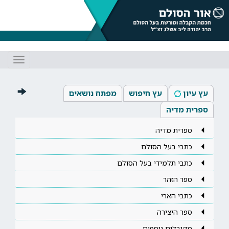
Toggle
gation
עץ עיון
עץ חיפוש
מפתח נושאים
ספרית מדיה
ספרית מדיה
כתבי בעל הסולם
כתבי תלמידי בעל הסולם
ספר הזהר
כתבי הארי
ספר היצירה
מקובלים נוספים