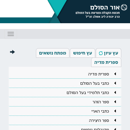
Toggle
gation
עץ עיון
עץ חיפוש
מפתח נושאים
ספרית מדיה
ספרית מדיה
כתבי בעל הסולם
כתבי תלמידי בעל הסולם
ספר הזהר
כתבי הארי
ספר היצירה
מקובלים נוספים