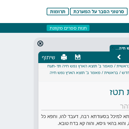
סרטוני הסבר על המערכת
תרומות
חנות ספרים מקוונת
×
ש חיה…
שיתוף
בראשית / מאמר ב' תוצא הארץ נפש חיה תד-תעח
חדש / בראשית / מאמר ב' תוצא הארץ נפש חיה
 תטז
הר
ניתא למיכל בסעודתא רבה, דעבד להו, וחפא כל
 והוא בהאי גיסא, והוה קא בדח טובא.