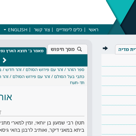
ראשי
כלים לימודיים
צור קשר
ENGLISH
מסך חיפוש
ית מדיה
מאמר ב' תוצא הארץ נפ
ספר הזהר / זהר עם פירוש הסולם / זהר חדש / 
כתבי בעל הסולם / זהר עם פירוש הסולם / זהר 
תד-תעח
אות
ז
תטז) רבי שמעון בן יוחאי, זמין למארי מת
ביתא במאני דיקר, ואותיב לרבנן בהאי גיסא,