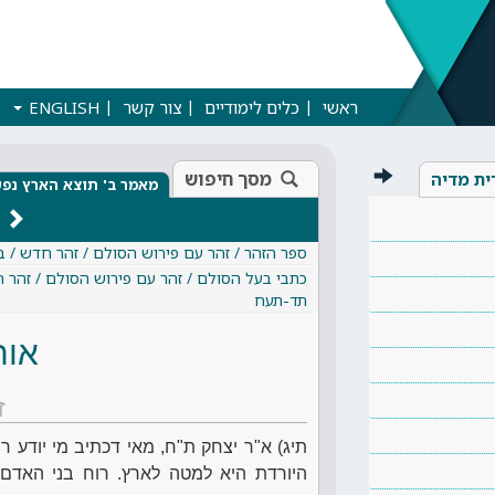
ראשי
כלים לימודיים
צור קשר
ENGLISH
מסך חיפוש
ית מדיה
מאמר ב' תוצא הארץ נפ
ספר הזהר / זהר עם פירוש הסולם / זהר חדש / 
כתבי בעל הסולם / זהר עם פירוש הסולם / זהר 
תד-תעח
אות
ז
תיג) א"ר יצחק ת"ח, מאי דכתיב מי יודע 
היורדת היא למטה לארץ. רוח בני האדם