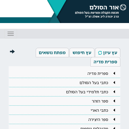
Toggle
gation
עץ עיון
עץ חיפוש
מפתח נושאים
ספרית מדיה
ספרית מדיה
כתבי בעל הסולם
כתבי תלמידי בעל הסולם
ספר הזהר
כתבי הארי
ספר היצירה
מקובלים נוספים