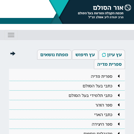
Toggle
gation
עץ עיון
עץ חיפוש
מפתח נושאים
ספרית מדיה
ספרית מדיה
כתבי בעל הסולם
כתבי תלמידי בעל הסולם
ספר הזהר
כתבי הארי
ספר היצירה
מקובלים נוספים