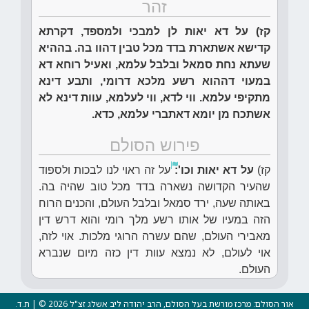
זהר
קז) על דא יאות לן למבכי ולמספד, דקרתא
קדישא אשתארת בדד מכל טבין דהוו בה. בההיא
שעתא נחת סמאל ובלבל עלמא, ואעיל רוחא דא
במעוי דההוא רשע מלכא דרומי, ותבע דינא
מתקיפי עלמא. ווי לדא, ווי לעלמא, עוות דינא לא
אשתכח מן יומא דאתברי עלמא, כדא.
פירוש הסולם
קז)
על דא יאות וכו':
על זה ראוי לנו לבכות ולספוד
שהעיר הקדושה נשארה בדד מכל טוב שהיה בה.
באותה שעה, ירד סמאל ובלבל העולם, והכנים הרוח
הזה במעיו של אותו רשע מלך רומי והוא דרש דין
מאבירי העולם, שהם עשרה הרוגי מלכות. אוי לזה,
אוי לעולם, לא נמצא עוות דין כזה מיום שנברא
העולם.
אור הסולם: מרכז מורשת בעל הסולם, הרב יהודה ליב אשלג זצ"ל 2026 © | ת.ד.