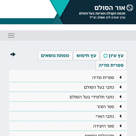
Toggle
gation
עץ עיון
עץ חיפוש
מפתח נושאים
ספרית מדיה
ספרית מדיה
כתבי בעל הסולם
כתבי תלמידי בעל הסולם
ספר הזהר
כתבי הארי
ספר היצירה
מקובלים נוספים