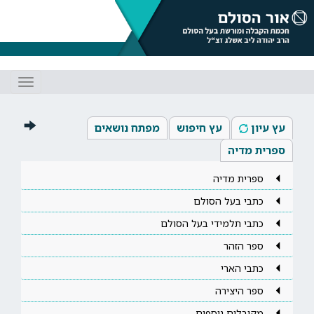
Toggle
gation
עץ עיון
עץ חיפוש
מפתח נושאים
ספרית מדיה
ספרית מדיה
כתבי בעל הסולם
כתבי תלמידי בעל הסולם
ספר הזהר
כתבי הארי
ספר היצירה
מקובלים נוספים