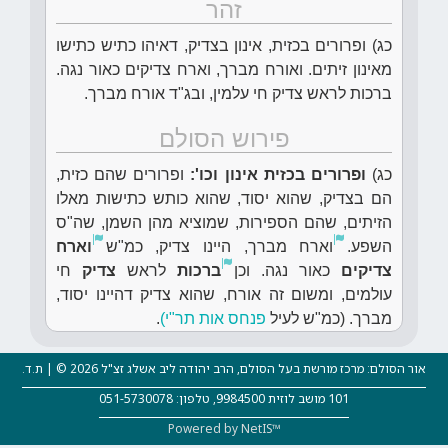
זהר
כג) ופרורים בכזית, אינון בצדיק, דאיהו כתיש כתישו
מאינון זיתים. ואורח מברך, וארח צדיקים כאור נגה.
ברכות לראש צדיק חי עלמין, ובג"ד אורח מברך.
פירוש הסולם
כג)
ופרורים בכזית אינון וכו':
ופרורים שהם כזית,
הם בצדיק, שהוא יסוד, שהוא כותש כתישות מאלו
הזיתים, שהם הספירות, שמוציא מהן השמן, שה"ס
השפע.
וארח מברך, היינו צדיק, כמ"ש
וארח
צדיקים
כאור נגה. וכן
ברכות
לראש
צדיק
חי
עולמים, ומשום זה אורח, שהוא צדיק דהיינו יסוד,
מברך. (כמ"ש לעיל
פנחס אות תר"י)
.
אור הסולם: מרכז מורשת בעל הסולם, הרב יהודה ליב אשלג זצ"ל 2026 © | ת.ד.
101 מושב לוזית 9984500, טלפון: 051-5730078
Powered by NetIS™