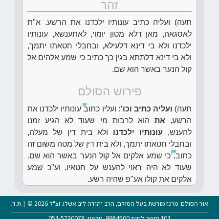
זהר
תעה) ועליה כתיב עונותיו ילכדנו את הרשע. א"ת
לאסגאה, מאן דלא מטון יומוי, לאתענשא, עונותיו
ילכדנו ולא בי דינא דלעילא, ובחבלי חטאתו יתמך,
ולא בי דינא דלתתא בגין כך כתיב כי שמע אלהים אל
קול הנער באשר הוא שם.
פירוש הסולם
תעה)
ועליה כתיב וכו':
ועליו כתוב
עונותיו ילכדנו את
הרשע,
את
הוא לרבות מי שעוד לא הגיע זמנו
להענש,
עונותיו ילכדנו
ולא בית דין של מעלה,
ובחבלי חטאתו יתמך, ולא בית דין של מטה משום זה
כתוב,
כי שמע אלקים אל קול הנער באשר הוא שם.
שעוד לא היה ראוי להענש על חטאיו, וע"כ שמע
אלקים את קולו אע"פ שהיה רשע.
אור הסולם: מרכז מורשת בעל הסולם, הרב יהודה ליב אשלג זצ"ל 2026 © | ת.ד.
101 מושב לוזית 9984500, טלפון: 051-5730078