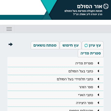
Toggle
gation
עץ עיון
עץ חיפוש
מפתח נושאים
ספרית מדיה
ספרית מדיה
כתבי בעל הסולם
כתבי תלמידי בעל הסולם
ספר הזהר
כתבי הארי
ספר היצירה
מקובלים נוספים