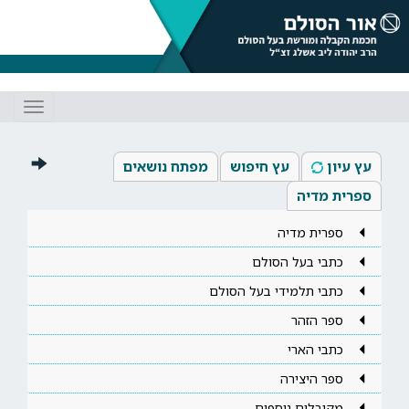
Toggle
gation
עץ עיון
עץ חיפוש
מפתח נושאים
ספרית מדיה
ספרית מדיה
כתבי בעל הסולם
כתבי תלמידי בעל הסולם
ספר הזהר
כתבי הארי
ספר היצירה
מקובלים נוספים