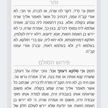
זהר
תסז) וכי ס"ד, דקני לה שרה, או לברה, אי הכי, לא
אודי קב"ה עמה, דכתיב כל אשר תאמר אליך שרה
שמע בקולה. אלא, בגין דחמאת ליה בכו"ם, ואמיה
אולפא ליה נמוסי דכו"ם, בגין כך, אמרת שרה, כי לא
יירש בן האמה הזאת, אנא ידענא, דלא ירית לעלמין,
חולקא דמהימנותא, ולא יהא ליה, עם ברי חולקא, לא
בעלמא דין, ולא בעלמא דאתי, ובג"כ אודי עמה
קב"ה.
פירוש הסולם
תסז)
וכי סלקא דעתך וכו':
והכי יעלה על דעתך,
ששרה קנא אותה או את בנה, וע"כ אמרה גרש וגו',
אם היה כן, לא היה הקב"ה מודה לדבריה, שכתוב כל
אשר תאמר אליך שרה שמע בקולה. אלא משום
שראתה אותו בעבודה זרה, ואמו למדה אותו חוקי
עבודה זרה, משום זה אמרה שרה, כי לא יירש בן
האמה הזאת: אני יודעת שלא יירש לעולם חלק של