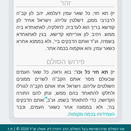
זהר
יז) תא חזי, כל שאר עמין דעלמא, יהב לון קב"ה
לרברבי ממנן, דשלטין עלייהו. וישראל אחיד לון
קודשא בריך הוא לעדביה, לחולקיה, לאתאחדא ביה
ממש. ויהיב לון אורייתא קדישא, בגין לאתאחדא
בשמיה, וע"ד ואתם הדבקים ביי', ולא בממנא אחרא
כשאר עמין, והא אוקמוה בכמה אתר.
פירוש הסולם
יז)
תא חזי כל וכו':
בוא וראה, כל שאר העמים
שבעולם מסר אותם הקב"ה לשרים ממונים
השולטים עליהם. וישראל אחז אותם הקב"ה לגורלו
ולחלקו להתאחד בהם ממש, ונתן להם התורה
הקדושה, כדי להתאחד בשמו, וע"כ,
ואתם הדבקים
בה', ולא בממונה אחר כשאר העמים, וכבר
העמידוהו
בכמה מקומות
.
אור הסולם: מרכז מורשת בעל הסולם, הרב יהודה ליב אשלג זצ"ל 2026 © | ת.ד.