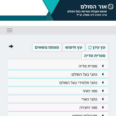
Toggle
gation
עץ עיון
עץ חיפוש
מפתח נושאים
ספרית מדיה
ספרית מדיה
כתבי בעל הסולם
כתבי תלמידי בעל הסולם
ספר הזהר
כתבי הארי
ספר היצירה
מקובלים נוספים