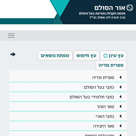
Toggle
gation
עץ עיון
עץ חיפוש
מפתח נושאים
ספרית מדיה
ספרית מדיה
כתבי בעל הסולם
כתבי תלמידי בעל הסולם
ספר הזהר
כתבי הארי
ספר היצירה
מקובלים נוספים