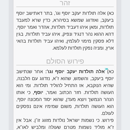
זהר
כא) אלה תולדות יעקב יוסף וגו', בתר דאתישב יוסף
ביעקב, ואזדווג שמשא בסיהרא, כדין שרא למעבד
תולדות, ומאן איהו דעביד תולדות, אהדר ואמר יוסף,
דהא ההוא נהר דנגיד ונפיק, איהו עביד תולדות, בגין
דלא פסקין מימוי לעלמין, ואיהו עביד תולדות בהאי
ארץ, ומניה נפקין תולדות לעלמא.
פירוש הסולם
כא)
אלה תולדות יעקב יוסף וגו':
אחר שנתישב
יוסף ביעקב, והשמש, שהוא ז"א, נזדווג עם הלבנה,
שהיא הנוקבא, אז התחיל להוליד תולדות. ומי הוא
העושה תולדות. חזר הכתוב ואמר,
יוסף,
כי אותו
הנהר הנמשך ויוצא מעדן, שהוא יסוד המכונה יוסף,
הוא העושה תולדות, משום שמימיו אינם נפסקים
לעולם.
פירוש. כי נשמות ישראל נולדות מזווג זו"ן. אבל אין
ז"א מוליד נשמות מטרם שעולה ומלביש לאו"א,