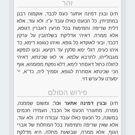
זהר
תיג) ובגין דמינה אתער כעס לכבד, אוקמוה רבנן
במתניתין, כל הכועס כאילו עובד ע"ז. ולא עוד, אלא
דלית שריפה וחמימות בכל מרעין דאברין דגופא,
אלא ממרה. דאיהי אדליקת בשלהובין על ערקין
דכבד, ובעי לאוקדא כל גופא. ואיהו כגוונא דימא, כד
איהו כעיס, דגלי ימא סלקין עד רקיעא, ובעו לנפקא
מגבולייהו, לחרבא עלמא. אי לאו שכינתא, דאיהי
לחולה כחול דאסחר לימא, דלא נפקת מפומהא, אוף
הכי שכינתא אסחרת לגופא, וסמיך ליה, כד"א, יי'
יסעדנו על ערש דוי.
פירוש הסולם
תיג)
ובגין דמינה אתער וכו':
ומשום שממנה,
ממרה, מתעורר הכעס אל הכבד, העמידו חכמים
במשנה, כל הכעס כאלו עובד עבודה זרה. ולא עוד,
אלא שאין שריפה וחמימות בכל המחלות של אברי
הגוף, אלא ממרה, שבשעת מחלה, היא מדלקת