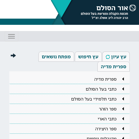
Toggle
gation
עץ עיון
עץ חיפוש
מפתח נושאים
ספרית מדיה
ספרית מדיה
כתבי בעל הסולם
כתבי תלמידי בעל הסולם
ספר הזהר
כתבי הארי
ספר היצירה
מקובלים נוספים