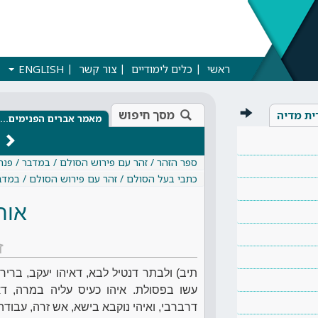
ראשי
כלים לימודיים
צור קשר
ENGLISH
מסך חיפוש
ית מדיה
מאמר אברים הפנימים…
ספר הזהר / זהר עם פירוש הסולם / במדבר / פ
כתבי בעל הסולם / זהר עם פירוש הסולם / במד
אות
ז
תיב) ולבתר דנטיל לבא, דאיהו יעקב, בריר
עשו בפסולת. איהו כעיס עליה במרה, דא
דרברבי, ואיהי נוקבא בישא, אש זרה, עבודה 