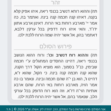
זהר
תה) וההוא רוחא דנשיב בכנפי ריאה, איהו אפיק קלא
בקנה, דאיהו קנה חכמה קנה בינה. ואתמר בה, כה
אמר יי' מארבע רוחות באי הרוח. דאינון ארבע אתוון
ידו"ד, והאי איהו רוח דדפיק בכל ערקין דלבא,
דאתמר בהון, אל אשר יהיה שמה הרוח ללכת ילכו.
פירוש הסולם
תה)
וההוא רוח דנשיב וכו':
ורוח ההוא הנושב
בכנפי ריאה, דהיינו החסדים המתגלים ע"י חכמה
שבימין, כנ"ל בסמוך, הוא מוציא הקול דרך הקנה,
שהוא קנה חכמה קנה בינה. כי הקול, שהוא ז"א,
דהיינו
ו',
הוא בן י"ה שהם חכמה ובינה. ונאמר בו כה
אמר הויה, מארבע רוחות באי הרוח, שהם ארבע
אותיות הוי"ה דז"א. וזה הוא רוח הדופק בכל עורקי
הלב. שנאמר בהם, אל אשר יהיה הרוח ללכת ילכו.
אור הסולם: מרכז מורשת בעל הסולם, הרב יהודה ליב אשלג זצ"ל 2026 © | ת.ד.