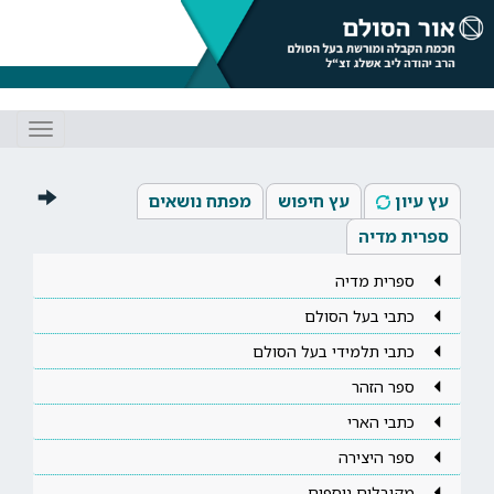
Toggle
gation
עץ עיון
עץ חיפוש
מפתח נושאים
ספרית מדיה
ספרית מדיה
כתבי בעל הסולם
כתבי תלמידי בעל הסולם
ספר הזהר
כתבי הארי
ספר היצירה
מקובלים נוספים