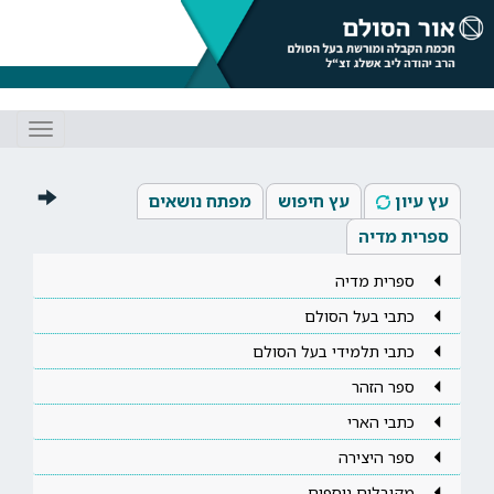
Toggle
gation
עץ עיון
עץ חיפוש
מפתח נושאים
ספרית מדיה
ספרית מדיה
כתבי בעל הסולם
כתבי תלמידי בעל הסולם
ספר הזהר
כתבי הארי
ספר היצירה
מקובלים נוספים