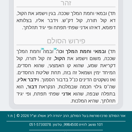
זהר
תד) ובמאי וחמת המלך שככה. בגין וישמע את הקול,
דא קול תורה, קול דק"ש. וידבר אליו, בצלותא
דפומא, דאיהו אדני שפתי תפתח ופי יגיד תהלתך.
פירוש הסולם
תד)
ובמאי וחמת המלך וכו':
ובמה
וחמת המלך
שככה, משום וישמע את
הקול,
זה קול תורה, קול
דקריאת שמע, שהוא קו האמצעי, שהוא חסדים,
המיחד ימין ושמאל זה בזה, תחת שליטת החסדים.
ואז נשקטים הדינים כנ"ל בדבור הסמוך.
וידבר אליו,
שה"ס גילוי חכמה שבמלכות, הנקראת
דבור,
הוא
בתפלה שבפה, שהוא
אדני
שפתי תפתח, ופי יגיד
תהלתך. שהיא המלכות.
אור הסולם: מרכז מורשת בעל הסולם, הרב יהודה ליב אשלג זצ"ל 2026 © | ת.ד.
101 מושב לוזית 9984500, טלפון: 051-5730078