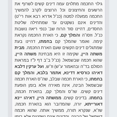
גילוי החכמה מתלוים עמה דינים קשים לשרוף את
הרשעים והחיצונים וכל הרוצים לקרב להמשיך
החכמה ממעלה למטה (כנ"ל אדרא רבא אות רי"ט)
והדינים אינם נשקטים עד שמתחילה שליטת
החסדים, דהיינו סוד הרוח שב' כנפי ריאה נושבות
כנ"ל. וזסו"ה
והמלך קם,
כי הארת החכמה נקראת
קימה. ואומר שהמלך קם
בחמתו,
דהיינו בעת
שמתגלים דינים הקשים שעם הארת החכמה.
מבית
משתה היין,
שקימה זו היא מבחינת
משתה היין,
שהוא חכמה שבשמאל. (כנ"ל ב"ב דף ל"ז במראות
הסולם בד"ה ובהאמור ע"ש) וז"ש,
ועל ערקין דלבא
דאיהו כורסיא דדינא, אתמר בלבא, והמלך קם
בחמתו,
כי הארת חכמה שבלב, שה"ס הארת חכמה
שבשמאל הבינה, אינה מאירה אלא בזמן הופעת
דינים קשים. שז"ס והמלך קם, בהארת חכמה,
בחמתו.
בדינים קשים.
ממשתה היין, דאיהו יינא
דאורייתא,
יורה, שהמדובר הוא בהארת חכמה,
שז"א, שנקרא תורה, ממשיך אותה. שהוא חכמה
דשמאל של הבינה. והדינים אינם נשקטים אלא בזמן