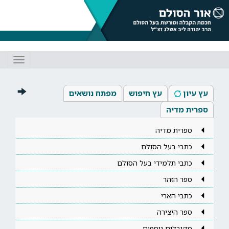
Toggle
gation
עץ עיון
עץ חיפוש
מפתח נושאים
ספרית מדיה
ספרית מדיה
כתבי בעל הסולם
כתבי תלמידי בעל הסולם
ספר הזהר
כתבי הארי
ספר היצירה
מקובלים נוספים