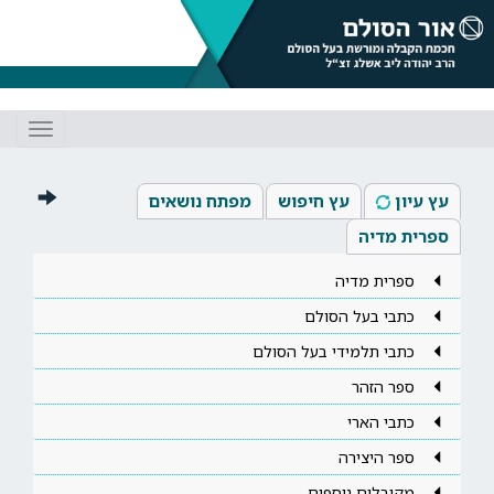
Toggle
gation
עץ עיון
עץ חיפוש
מפתח נושאים
ספרית מדיה
ספרית מדיה
כתבי בעל הסולם
כתבי תלמידי בעל הסולם
ספר הזהר
כתבי הארי
ספר היצירה
מקובלים נוספים