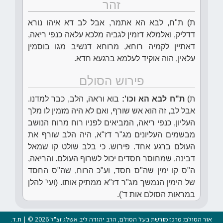
זהר
ת) ת"ח, לבא הא אתמר, אבל לב דא איהו נורא
דדליק, ואלמלא דזמין לגביה מלכא עלאה כנפי ריאה,
דאתיין לקמיה רוחא, מרוחא דנשיב מגו בוסמין
עלאין, הוה אוקיד לעלמא ברגעא חדא.
פירוש הסולם
ת)
ת"ח לבא הא וכו':
בוא וראה, הלב, כבר למדנו.
אבל לב, זה הוא אש שורף, ואם לא היה מזמין לו מלך
העליון, כנפי ריאה, המביאים לפניו רוח מרוח הנושב
מבשמים העליונים מג"ר דז"א, היה הלב שורף את
העולם ברגע אחד. פירוש. כי בלב שולט קו שמאל
דבינה, שמחוסר חסדים יכול לשרוף העולם. והריאה,
ה"ס קו ימין שה"ס חסד, וע"כ הרוח, שה"ס החסד
של הימין הנמשך מג"ר דז"א ממתיק אותו. (ועי' להלן
במראות הסולם אות ד').
אור הסולם: מרכז מורשת בעל הסולם, הרב יהודה ליב אשלג זצ"ל 2026 © | ת.ד.