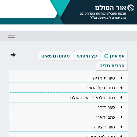
Toggle
gation
עץ עיון
עץ חיפוש
מפתח נושאים
ספרית מדיה
ספרית מדיה
כתבי בעל הסולם
כתבי תלמידי בעל הסולם
ספר הזהר
כתבי הארי
ספר היצירה
מקובלים נוספים