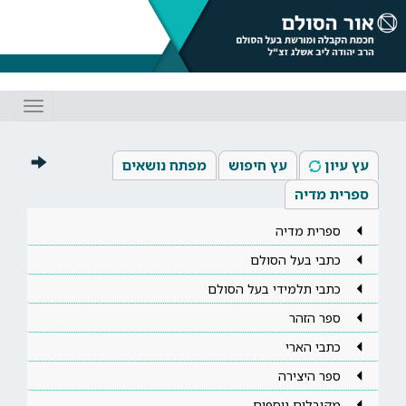
Toggle
gation
עץ עיון
עץ חיפוש
מפתח נושאים
ספרית מדיה
ספרית מדיה
כתבי בעל הסולם
כתבי תלמידי בעל הסולם
ספר הזהר
כתבי הארי
ספר היצירה
מקובלים נוספים