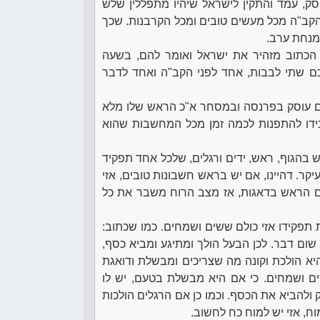
סק, עמד והתקין לישראל שיהיו מתפללין שלש
הקב"ה מכל מעשים טובים ומכל הקרבנות. שכך
מנחת ערב.
 הכתוב מזהיר את ישראל ואומר להם, בשעה
ם שתי לבבות, אחד לפני הקב"ה ואחד לדבר
דם עוסק בפרנסה ובמסחר א"כ הראש שלו מלא
ידו להתפנות לכמה זמן מכל המחשבות שהוא
 בהגוף, ראש, ידים ורגלים, שלכל אחד תפקיד
ר. דהיינו, אם יש בראש חשבונות טובים, אזי
אם הראש בדאגות, אז מצב הרוח משבר את כל
תפקידו אזי כולם ששים ושמחים. כמו שכתוב:
שום דבר. לכן הבעל הולך ומתיגע ומביא כסף,
א הולכת וקונה מה שצריכים ומבשלת ודואגת
ם ושמחים. כי אם היא מבשלת בטעם, יש לו
ק ולהביא את הכסף. וכמו כן אם הרגלים הולכות
מוח, אזי יש למוח כח לחשוב.