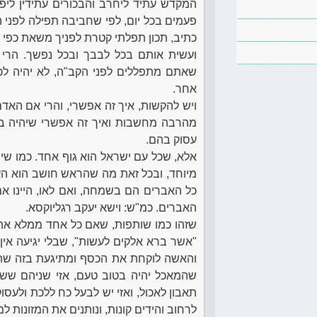
המקדש עתיד ליחרב והבכורים עתידין ליפ
פעמים בכל יום, לפי שחביבה תפילה לפני 
כתיב, תכון תפלתי קטרת לפניך משאת כפי 
ועשית אותם בכל לבבך ובכל נפשך. הרי
שאתם מתפללים לפני הקב"ה, לא יהיה לכ
אחר.
ויש להקשות, איך זה אפשרי, והרי אם הא
מהרבה מחשבות ואיך זה אפשרי שיהיה ב
עסוק בהם.
אלא, שכל עם ישראל הוא גוף אחד. כמו שיש
מיוחד, ובכל זאת מה שהראש חושב הוא העיק
כל האברים הם בשמחה, ואם לאו, היינו 
האברים. כמ"ש: וישא יעקב רגליוקסא.
שזהו כמו שותפות, שאם כל אחד ממלא את 
"אשר ברא אלקים לעשות", שבלי יגיעה אין 
והאשה לוקחת את הכסף ומתיגעת בזה שהי
שהמאכל יהיה בטוב טעם, אזי שניהם ששי
תאבון לאכול, ואזי יש לבעל כח ללכת ולעסו
לרחוב והידים קונות, ונותנים את המזונות ל