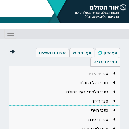
Toggle
gation
עץ עיון
עץ חיפוש
מפתח נושאים
ספרית מדיה
ספרית מדיה
כתבי בעל הסולם
כתבי תלמידי בעל הסולם
ספר הזהר
כתבי הארי
ספר היצירה
מקובלים נוספים