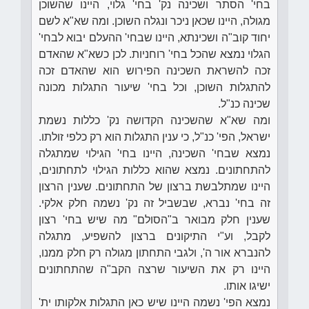
בחי' הסתר ושכינה נק' בחי' גלוי, היינו שהשוכן
מגולה, היינו שכאן ניכר ונגלה השוכן. ומה שא"א לשם
יחוד קוב"ה ושכינתא, היינו שבחי' ההעלם יבוא לבחי'
הגלוי נמצא שהכל בחי' רוחניות. לכן כשא"א שהאדם
זכה להשראת השכינה הפירוש הוא שהאדם זכה
להתגלות השוכן, וכל בחי' שיעור התגלות מכונה
שכינה כנ"ל.
ומה שא"א שהשכינה הקדושה נק' כללות נשמת
ישראל, הפי' כנ"ל, כי ענין התגלות הוא רק כלפי זולתו.
נמצא שבחי' השכינה, היינו בחי' הגילוי שמתגלה
להתחתונים. נמצא שהוא כללות הגילוי לתחתונים,
היינו שמתלבשת ברצון של התחתונים. שענין הרצון
זה בחי' נברא, שבשביל זה נק' נשמה חלק אלקי.
שענין חלק מבואר ב"הסולם" מה שיש בחי' רצון
לקבל, וע"י התיקונים ברצון להשפיע, מתגלה
להנברא אור ה', ולגבי התחתון מגולה רק חלק ממנו,
היינו רק את השיעור שרצה הקב"ה שהתחתונים
ישיגו אותו.
נמצא הפי' נשמה היינו שיש כאן התגלות אלקותו ית'