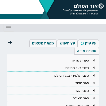
Toggle
gation
עץ עיון
עץ חיפוש
מפתח נושאים
ספרית מדיה
ספרית מדיה
כתבי בעל הסולם
כתבי תלמידי בעל הסולם
ספר הזהר
כתבי הארי
ספר היצירה
מקובלים נוספים