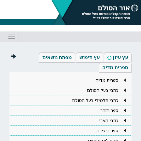
Toggle
gation
עץ עיון
עץ חיפוש
מפתח נושאים
ספרית מדיה
ספרית מדיה
כתבי בעל הסולם
כתבי תלמידי בעל הסולם
ספר הזהר
כתבי הארי
ספר היצירה
מקובלים נוספים