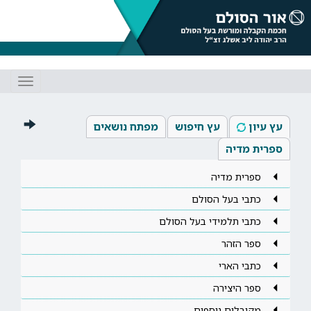
Toggle
gation
עץ עיון
עץ חיפוש
מפתח נושאים
ספרית מדיה
ספרית מדיה
כתבי בעל הסולם
כתבי תלמידי בעל הסולם
ספר הזהר
כתבי הארי
ספר היצירה
מקובלים נוספים