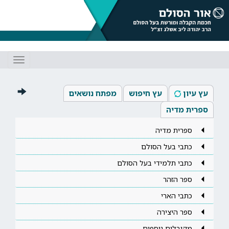
Toggle
gation
עץ עיון
עץ חיפוש
מפתח נושאים
ספרית מדיה
ספרית מדיה
כתבי בעל הסולם
כתבי תלמידי בעל הסולם
ספר הזהר
כתבי הארי
ספר היצירה
מקובלים נוספים