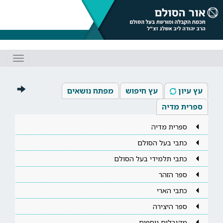
Toggle
gation
עץ עיון
עץ חיפוש
מפתח נושאים
ספרית מדיה
ספרית מדיה
כתבי בעל הסולם
כתבי תלמידי בעל הסולם
ספר הזהר
כתבי הארי
ספר היצירה
מקובלים נוספים