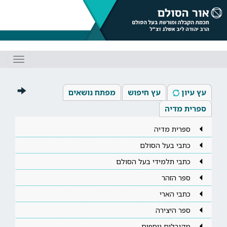
Toggle
gation
עץ עיון
עץ חיפוש
מפתח נושאים
ספרית מדיה
ספרית מדיה
כתבי בעל הסולם
כתבי תלמידי בעל הסולם
ספר הזהר
כתבי הארי
ספר היצירה
מקובלים נוספים