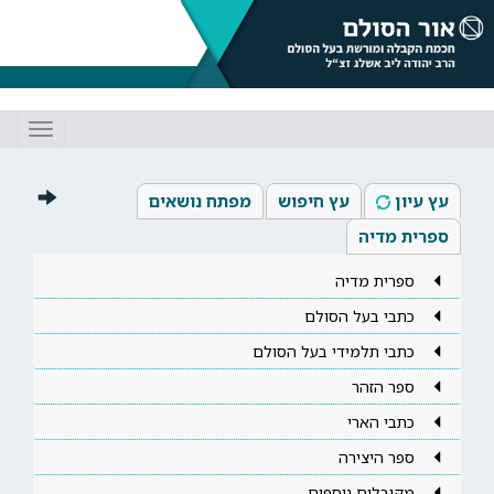
Toggle
gation
עץ עיון
עץ חיפוש
מפתח נושאים
ספרית מדיה
ספרית מדיה
כתבי בעל הסולם
כתבי תלמידי בעל הסולם
ספר הזהר
כתבי הארי
ספר היצירה
מקובלים נוספים