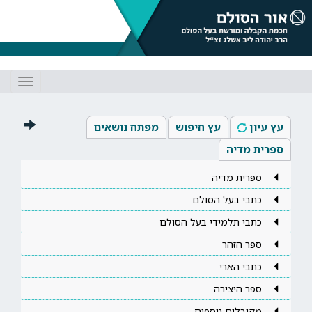
Toggle
gation
עץ עיון
עץ חיפוש
מפתח נושאים
ספרית מדיה
ספרית מדיה
כתבי בעל הסולם
כתבי תלמידי בעל הסולם
ספר הזהר
כתבי הארי
ספר היצירה
מקובלים נוספים