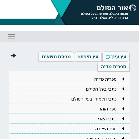
Toggle
gation
עץ עיון
עץ חיפוש
מפתח נושאים
ספרית מדיה
ספרית מדיה
כתבי בעל הסולם
כתבי תלמידי בעל הסולם
ספר הזהר
כתבי הארי
ספר היצירה
מקובלים נוספים