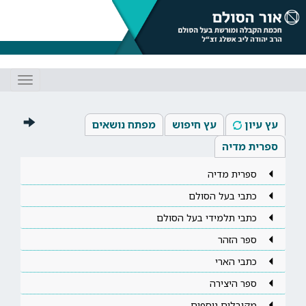
Toggle
gation
עץ עיון
עץ חיפוש
מפתח נושאים
ספרית מדיה
ספרית מדיה
כתבי בעל הסולם
כתבי תלמידי בעל הסולם
ספר הזהר
כתבי הארי
ספר היצירה
מקובלים נוספים