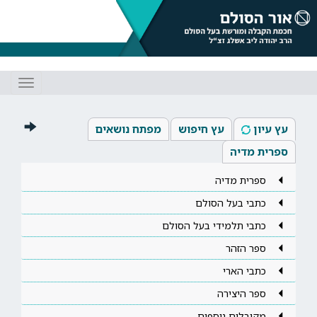
Toggle
gation
עץ עיון
עץ חיפוש
מפתח נושאים
ספרית מדיה
ספרית מדיה
כתבי בעל הסולם
כתבי תלמידי בעל הסולם
ספר הזהר
כתבי הארי
ספר היצירה
מקובלים נוספים