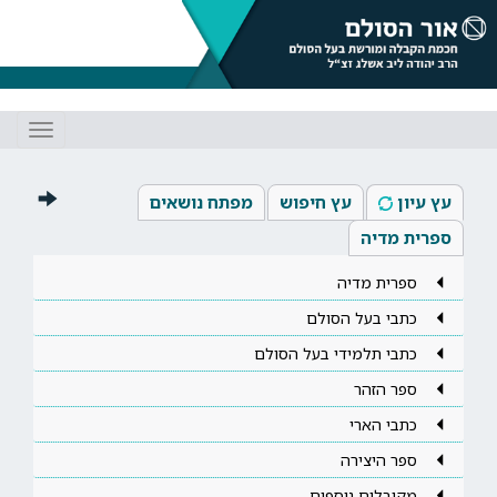
Toggle
gation
עץ עיון
עץ חיפוש
מפתח נושאים
ספרית מדיה
ספרית מדיה
כתבי בעל הסולם
כתבי תלמידי בעל הסולם
ספר הזהר
כתבי הארי
ספר היצירה
מקובלים נוספים