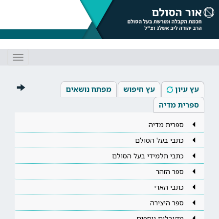
Toggle
gation
עץ עיון
עץ חיפוש
מפתח נושאים
ספרית מדיה
ספרית מדיה
כתבי בעל הסולם
כתבי תלמידי בעל הסולם
ספר הזהר
כתבי הארי
ספר היצירה
מקובלים נוספים