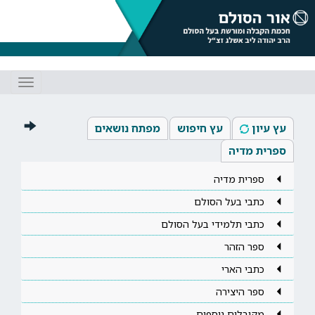
Toggle
gation
עץ עיון
עץ חיפוש
מפתח נושאים
ספרית מדיה
ספרית מדיה
כתבי בעל הסולם
כתבי תלמידי בעל הסולם
ספר הזהר
כתבי הארי
ספר היצירה
מקובלים נוספים