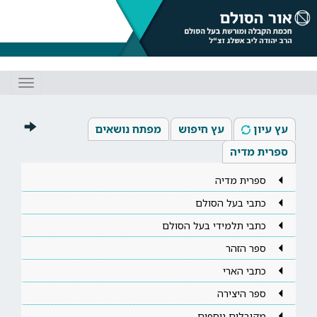
Toggle
gation
עץ עיון
עץ חיפוש
מפתח נושאים
ספרית מדיה
ספרית מדיה
כתבי בעל הסולם
כתבי תלמידי בעל הסולם
ספר הזהר
כתבי הארי
ספר היצירה
מקובלים נוספים