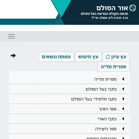
Toggle
gation
עץ עיון
עץ חיפוש
מפתח נושאים
ספרית מדיה
ספרית מדיה
כתבי בעל הסולם
כתבי תלמידי בעל הסולם
ספר הזהר
כתבי הארי
ספר היצירה
מקובלים נוספים