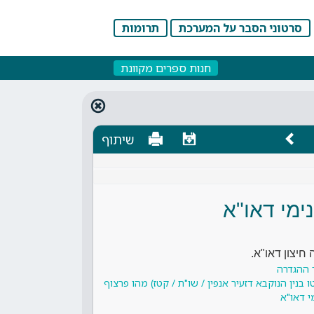
סרטוני הסבר על המערכת
תרומות
חנות ספרים מקוונת
שיתוף
ימי דאו"א
 חיצון דאו"א.
 ההגדרה
בנין הנוקבא דזעיר אנפין / שו"ת / קטז) מהו פרצוף
י דאו"א